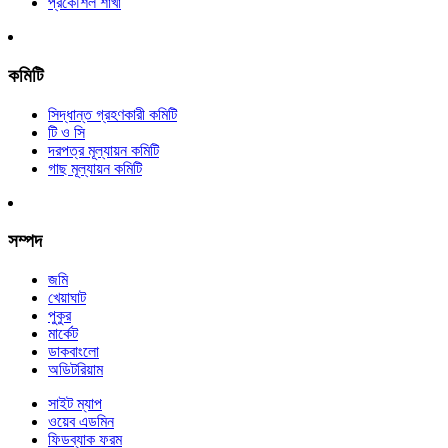
প্রকৌশল শাখা
কমিটি
সিদ্ধান্ত গ্রহণকারী কমিটি
টি ও সি
দরপত্র মূল্যায়ন কমিটি
গাছ মূল্যায়ন কমিটি
সম্পদ
জমি
খেয়াঘাট
পুকুর
মার্কেট
ডাকবাংলো
অডিটরিয়াম
সাইট ম্যাপ
ওয়েব এডমিন
ফিডব্যাক ফরম