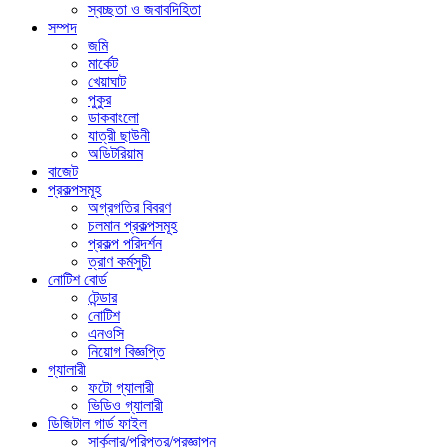
স্বচ্ছতা ও জবাবদিহিতা
সম্পদ
জমি
মার্কেট
খেয়াঘাট
পুকুর
ডাকবাংলো
যাত্রী ছাউনী
অডিটরিয়াম
বাজেট
প্রকল্পসমূহ
অগ্রগতির বিবরণ
চলমান প্রকল্পসমূহ
প্রকল্প পরিদর্শন
ত্রাণ কর্মসুচী
নোটিশ বোর্ড
টেন্ডার
নোটিশ
এনওসি
নিয়োগ বিজ্ঞপ্তি
গ্যালারী
ফটো গ্যালারী
ভিডিও গ্যালারী
ডিজিটাল গার্ড ফাইল
সার্কুলার/পরিপত্র/প্রজ্ঞাপন