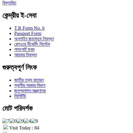
বিস্তারিত
কেন্দ্রীয় ই-সেবা
T.R Form No. 6
Passport Form
অনলাইন জন্ম/মৃত্যু নিবন্ধন
রেলওয়ে টিকেটিং সিস্টেম
পাসপোর্ট ফরম
আয়কর নিবন্ধন
গুরুত্বপূর্ণ লিংক
জাতীয় তথ্য বাতায়ন
স্থানীয় সরকার বিভাগ
জনপ্রশাসন মন্ত্রণালয়
সিপিটিউ
মোট পরিদর্শক
Visit Today : 84