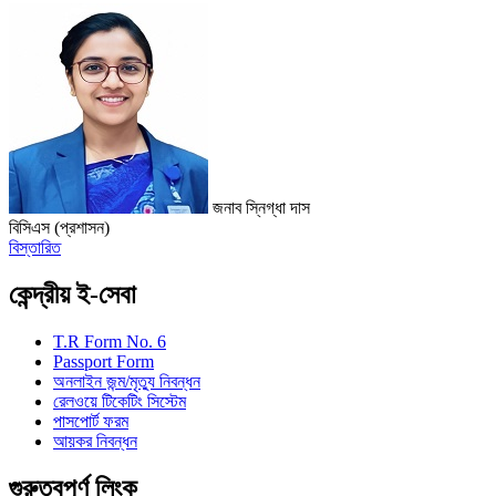
জনাব স্নিগ্ধা দাস
বিসিএস (প্রশাসন)
বিস্তারিত
কেন্দ্রীয় ই-সেবা
T.R Form No. 6
Passport Form
অনলাইন জন্ম/মৃত্যু নিবন্ধন
রেলওয়ে টিকেটিং সিস্টেম
পাসপোর্ট ফরম
আয়কর নিবন্ধন
গুরুত্বপূর্ণ লিংক