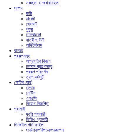
স্বচ্ছতা ও জবাবদিহিতা
সম্পদ
জমি
মার্কেট
খেয়াঘাট
পুকুর
ডাকবাংলো
যাত্রী ছাউনী
অডিটরিয়াম
বাজেট
প্রকল্পসমূহ
অগ্রগতির বিবরণ
চলমান প্রকল্পসমূহ
প্রকল্প পরিদর্শন
ত্রাণ কর্মসুচী
নোটিশ বোর্ড
টেন্ডার
নোটিশ
এনওসি
নিয়োগ বিজ্ঞপ্তি
গ্যালারী
ফটো গ্যালারী
ভিডিও গ্যালারী
ডিজিটাল গার্ড ফাইল
সার্কুলার/পরিপত্র/প্রজ্ঞাপন