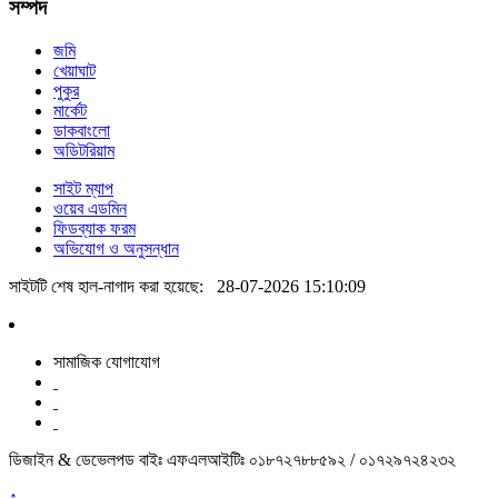
সম্পদ
জমি
খেয়াঘাট
পুকুর
মার্কেট
ডাকবাংলো
অডিটরিয়াম
সাইট ম্যাপ
ওয়েব এডমিন
ফিডব্যাক ফরম
অভিযোগ ও অনুসন্ধান
সাইটটি শেষ হাল-নাগাদ করা হয়েছে:
28-07-2026 15:10:09
সামাজিক যোগাযোগ
ডিজাইন & ডেভেলপড বাইঃ এফএলআইটিঃ ০১৮৭২৭৮৮৫৯২ / ০১৭২৯৭২৪২৩২
↑