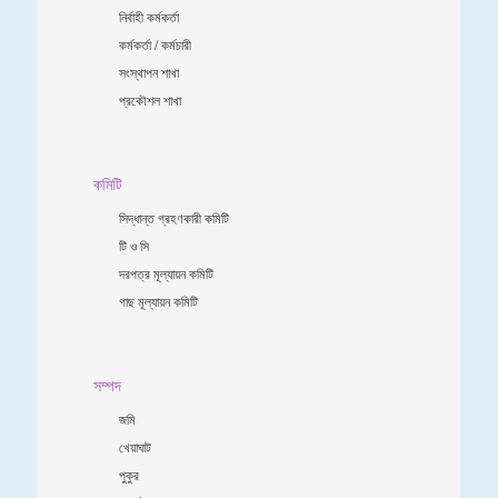
নির্বাহী কর্মকর্তা
কর্মকর্তা / কর্মচারী
সংস্থাপন শাখা
প্রকৌশল শাখা
কমিটি
সিদ্ধান্ত গ্রহণকারী কমিটি
টি ও সি
দরপত্র মূল্যায়ন কমিটি
গাছ মূল্যায়ন কমিটি
সম্পদ
জমি
খেয়াঘাট
পুকুর