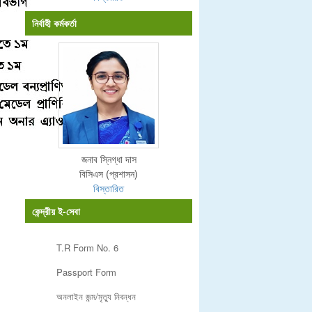
নির্বাহী কর্মকর্তা
জনাব স্নিগ্ধা দাস
বিসিএস (প্রশাসন)
বিস্তারিত
কেন্দ্রীয় ই-সেবা
T.R Form No. 6
Passport Form
অনলাইন জন্ম/মৃত্যু নিবন্ধন