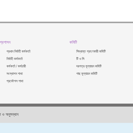
প্রশাসন
কমিটি
প্রধান নির্বাহী কর্মকর্তা
সিদ্ধান্ত গ্রহণকারী কমিটি
নির্বাহী কর্মকর্তা
টি ও সি
কর্মকর্তা / কর্মচারী
দরপত্র মূল্যায়ন কমিটি
সংস্থাপন শাখা
গাছ মূল্যায়ন কমিটি
প্রকৌশল শাখা
 ও অনুসন্ধান
ডি