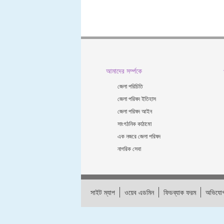
আমাদের সর্ম্পকে
জেলা পরিচিতি
জেলা পরিষদ ইতিহাস
জেলা পরিষদ আইন
সাংগঠনিক কাঠামো
এক নজরে জেলা পরিষদ
নাগরিক সেবা
সাইট ম্যাপ
ওয়েব এডমিন
ফিডব্যাক ফরম
অভিযোগ
সাইটটি শেষ হাল-নাগাদ করা হয়েছে:
28-07-2026 15:10:09