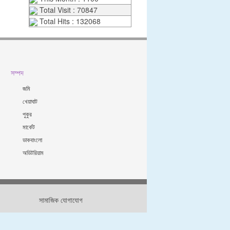
Total Visit : 70847
Total Hits : 132068
সম্পদ
জমি
খেয়াঘাট
পুকুর
মার্কেট
ডাকবাংলো
অডিটরিয়াম
সামাজিক যোগাযোগ
জাইন & ডেভেলপড বাইঃ এফএলআইটিঃ ০১৮৭২৭৮৮৫৯২ / ০১৭২৯৭২৪২৩২