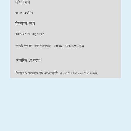
সাইট ম্যাপ
ওয়েব এডমিন
ফিডব্যাক ফরম
অভিযোগ ও অনুসন্ধান
সাইটটি শেষ হাল-নাগাদ করা হয়েছে:
28-07-2026 15:10:09
সামাজিক যোগাযোগ
ডিজাইন & ডেভেলপড বাইঃ এফএলআইটিঃ ০১৮৭২৭৮৮৫৯২ / ০১৭২৯৭২৪২৩২