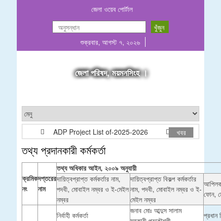
জেলা ওয়েব পোর্টাল
শুক্রবার, আগস্ট ৭, ২০২৬
জেলা পরিষদ, ময়মনসিংহ ।
ADP Project List of-2025-2026
গাছ বিক্রয়ের দরপত্র
খবর
তথ্য প্রদানকারী কর্মকর্তা
তথ্য অধিকার আইন, ২০০৯ অনুযায়ী
ক্রমিক
দপ্তরের
দায়িত্বপ্রাপ্ত কর্মকর্তার নাম,
দায়িত্বপ্রাপ্ত বিকল্প কর্মকর্তার
আপিলকার
নং
নাম
পদবী, মোবাইল নম্বর ও ই-মেইল
নাম, পদবী, মোবাইল নম্বর ও ই-
ফোন, ম
নম্বর
মেইল নম্বর
জনাব মোঃ আব্দুস সালাম
নির্বাহী কর্মকর্তা
প্রধান নি
সহকারী প্রকৌশলী