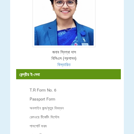
জনাব স্নিগ্ধা দাস
বিসিএস (প্রশাসন)
বিস্তারিত
কেন্দ্রীয় ই-সেবা
T.R Form No. 6
Passport Form
অনলাইন জন্ম/মৃত্যু নিবন্ধন
রেলওয়ে টিকেটিং সিস্টেম
পাসপোর্ট ফরম