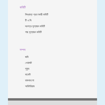
কমিটি
সিদ্ধান্ত গ্রহণকারী কমিটি
টি ও সি
দরপত্র মূল্যায়ন কমিটি
গাছ মূল্যায়ন কমিটি
সম্পদ
জমি
খেয়াঘাট
পুকুর
মার্কেট
ডাকবাংলো
অডিটরিয়াম