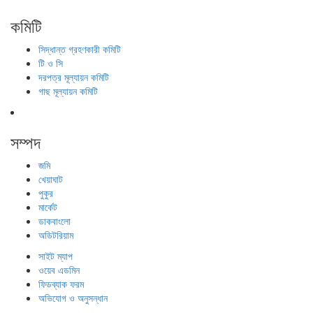
কমিটি
সিদ্ধান্ত গ্রহণকারী কমিটি
টি ও সি
দরপত্র মূল্যায়ন কমিটি
গাছ মূল্যায়ন কমিটি
সম্পদ
জমি
খেয়াঘাট
পুকুর
মার্কেট
ডাকবাংলো
অডিটরিয়াম
সাইট ম্যাপ
ওয়েব এডমিন
ফিডব্যাক ফরম
অভিযোগ ও অনুসন্ধান