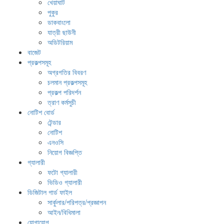
খেয়াঘাট
পুকুর
ডাকবাংলো
যাত্রী ছাউনী
অডিটরিয়াম
বাজেট
প্রকল্পসমূহ
অগ্রগতির বিবরণ
চলমান প্রকল্পসমূহ
প্রকল্প পরিদর্শন
ত্রাণ কর্মসুচী
নোটিশ বোর্ড
টেন্ডার
নোটিশ
এনওসি
নিয়োগ বিজ্ঞপ্তি
গ্যালারী
ফটো গ্যালারী
ভিডিও গ্যালারী
ডিজিটাল গার্ড ফাইল
সার্কুলার/পরিপত্র/প্রজ্ঞাপন
আইন/বিধিমালা
যোগাযোগ