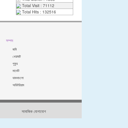
Total Visit : 71112
Total Hits : 132516
সম্পদ
জমি
খেয়াঘাট
পুকুর
মার্কেট
ডাকবাংলো
অডিটরিয়াম
সামাজিক যোগাযোগ
জাইন & ডেভেলপড বাইঃ এফএলআইটিঃ ০১৮৭২৭৮৮৫৯২ / ০১৭২৯৭২৪২৩২