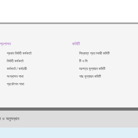
প্রশাসন
কমিটি
প্রধান নির্বাহী কর্মকর্তা
সিদ্ধান্ত গ্রহণকারী কমিটি
নির্বাহী কর্মকর্তা
টি ও সি
কর্মকর্তা / কর্মচারী
দরপত্র মূল্যায়ন কমিটি
সংস্থাপন শাখা
গাছ মূল্যায়ন কমিটি
প্রকৌশল শাখা
 ও অনুসন্ধান
ডি