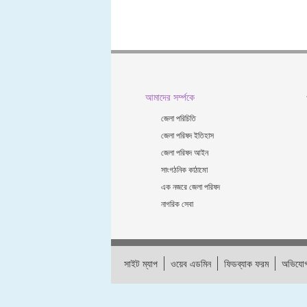
আমাদের সর্ম্পকে
জেলা পরিচিতি
জেলা পরিষদ ইতিহাস
জেলা পরিষদ আইন
সাংগঠনিক কাঠামো
এক নজরে জেলা পরিষদ
নাগরিক সেবা
সাইট ম্যাপ
ওয়েব এডমিন
ফিডব্যাক ফরম
অভিযোগ
সাইটটি শেষ হাল-নাগাদ করা হয়েছে:
28-07-2026 15:10:09