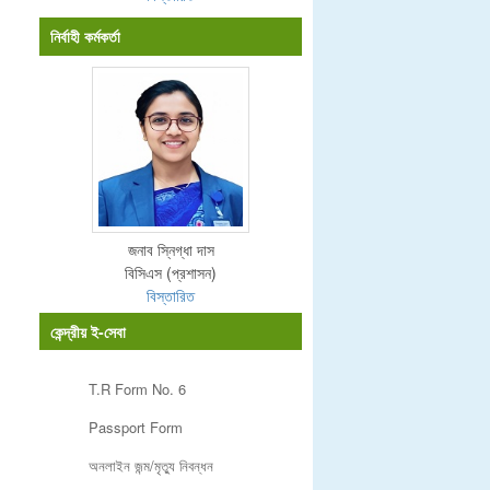
নির্বাহী কর্মকর্তা
জনাব স্নিগ্ধা দাস
বিসিএস (প্রশাসন)
বিস্তারিত
কেন্দ্রীয় ই-সেবা
T.R Form No. 6
Passport Form
অনলাইন জন্ম/মৃত্যু নিবন্ধন