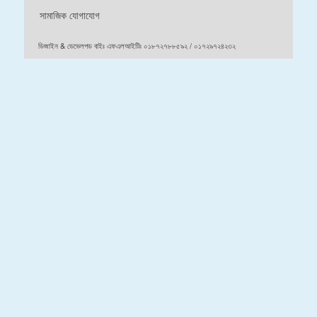
সামাজিক যোগাযোগ
ডিজাইন & ডেভেলপড বাইঃ এফএলআইটিঃ ০১৮৭২৭৮৮৫৯২ / ০১৭২৯৭২৪২৩২