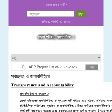
জেলা ওয়েব পোর্টাল
রবিবার, আগস্ট ৯, ২০২৬
জেলা পরিষদ, ময়মনসিংহ ।
ADP Project List of-2025-2026
গাছ বিক্রয়ের দরপত্র 
খবর
স্বচ্ছতা ও জবাবদিহিতা