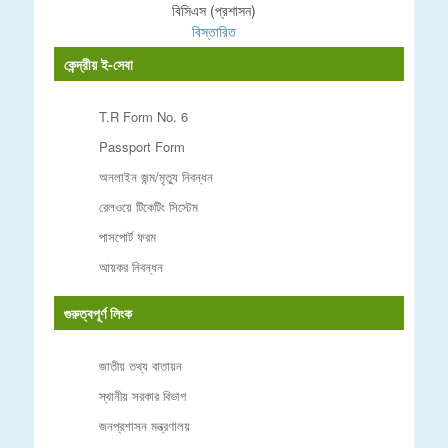
বিসিএস (প্রশাসন)
বিস্তারিত
কেন্দ্রীয় ই-সেবা
T.R Form No. 6
Passport Form
অনলাইন জন্ম/মৃত্যু নিবন্ধন
রেলওয়ে টিকেটিং সিস্টেম
পাসপোর্ট ফরম
আয়কর নিবন্ধন
গুরুত্বপূর্ণ লিংক
জাতীয় তথ্য বাতায়ন
স্থানীয় সরকার বিভাগ
জনপ্রশাসন মন্ত্রণালয়